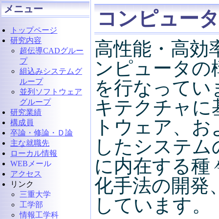
メニュー
コンピュー
トップページ
研究内容
高性能・高効
超伝導CADグルー
プ
ンピュータの
組込みシステムグ
ループ
を行なってい
並列ソフトウェア
キテクチャに
グループ
研究業績
トウェア、お
構成員
卒論・修論・Ｄ論
したシステム
主な就職先
ローカル情報
に内在する種
WEBメール
アクセス
化手法の開発
リンク
三重大学
しています。
工学部
情報工学科