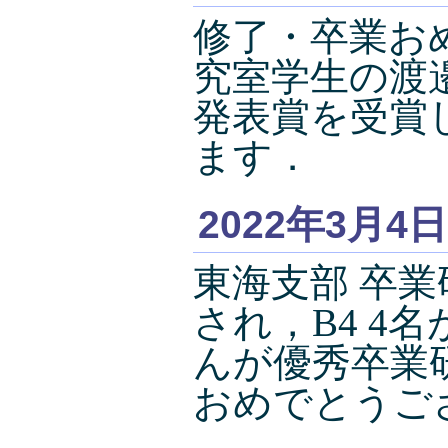
修了・卒業お
究室学生の渡
発表賞を受賞
ます．
2022年3月4日
東海支部 卒
され，B4 4
んが優秀卒業
おめでとうご