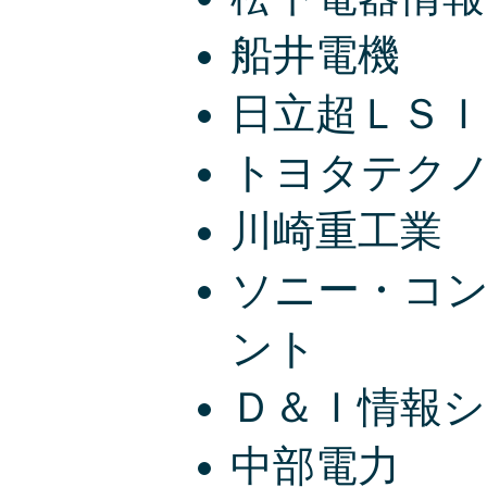
船井電機
日立超ＬＳ
トヨタテク
川崎重工業
ソニー・コ
ント
Ｄ＆Ｉ情報
中部電力