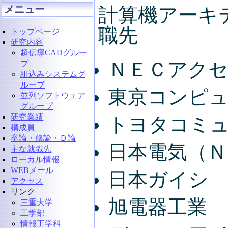
メニュー
計算機アーキ
職先
トップページ
研究内容
超伝導CADグルー
ＮＥＣアク
プ
組込みシステムグ
ループ
東京コンピ
並列ソフトウェア
グループ
研究業績
トヨタコミ
構成員
卒論・修論・Ｄ論
日本電気（Ｎ
主な就職先
ローカル情報
WEBメール
日本ガイシ
アクセス
リンク
旭電器工業
三重大学
工学部
情報工学科