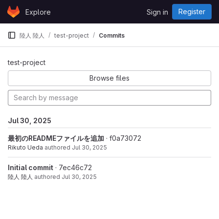
Skip to content
Register
Explore
Sign in
GitLab
陸人 陸人
test-project
Commits
Commits · main
test-project
Browse files
Jul 30, 2025
最初のREADMEファイルを追加
· f0a73072
Rikuto Ueda
authored
Jul 30, 2025
Initial commit
· 7ec46c72
陸人 陸人
authored
Jul 30, 2025