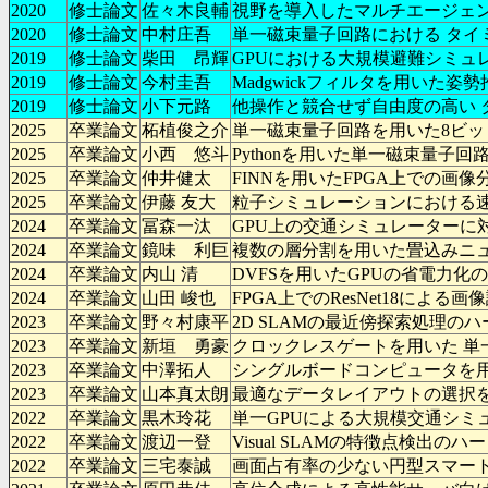
2020
修士論文
佐々木良輔
視野を導入したマルチエージェン
2020
修士論文
中村庄吾
単一磁束量子回路における タイ
2019
修士論文
柴田 昂輝
GPUにおける大規模避難シミュ
2019
修士論文
今村圭吾
Madgwickフィルタを用いた
2019
修士論文
小下元路
他操作と競合せず自由度の高い 
2025
卒業論文
柘植俊之介
単一磁束量子回路を用いた8ビ
2025
卒業論文
小西 悠斗
Pythonを用いた単一磁束量子
2025
卒業論文
仲井健太
FINNを用いたFPGA上での画
2025
卒業論文
伊藤 友大
粒子シミュレーションにおける
2024
卒業論文
冨森一汰
GPU上の交通シミュレーターに
2024
卒業論文
鏡味 利巨
複数の層分割を用いた畳込みニ
2024
卒業論文
内山 清
DVFSを用いたGPUの省電力
2024
卒業論文
山田 峻也
FPGA上でのResNet18による
2023
卒業論文
野々村康平
2D SLAMの最近傍探索処理の
2023
卒業論文
新垣 勇豪
クロックレスゲートを用いた 単
2023
卒業論文
中澤拓人
シングルボードコンピュータを
2023
卒業論文
山本真太朗
最適なデータレイアウトの選択を
2022
卒業論文
黒木玲花
単一GPUによる大規模交通シミ
2022
卒業論文
渡辺一登
Visual SLAMの特徴点検出の
2022
卒業論文
三宅泰誠
画面占有率の少ない円型スマー