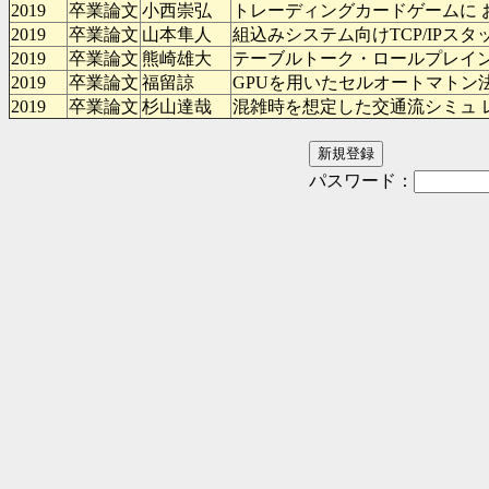
2019
卒業論文
小西崇弘
トレーディングカードゲームに 
2019
卒業論文
山本隼人
組込みシステム向けTCP/IPス
2019
卒業論文
熊崎雄大
テーブルトーク・ロールプレイン
2019
卒業論文
福留諒
GPUを用いたセルオートマトン
2019
卒業論文
杉山達哉
混雑時を想定した交通流シミュ 
パスワード：