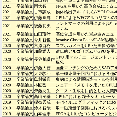
2021
卒業論文
原田恭佳
高位合成による高性能サーバ向
2021
卒業論文
岡大智
FPGA を用いた高位合成による 
2021
卒業論文
古市諒成
物体検出アルゴリズムYOLOv4-tin
2021
卒業論文
伊藤亘輝
GPUによるWFCアルゴリズムの
ランドマークの利用による歩行
2021
卒業論文
後藤莉央
ステム
2021
卒業論文
山田瑛叶
高位合成を用いた畳み込みニュ
2021
卒業論文
今井智也
Iterative Closest Point-SL
2020
卒業論文
宮原啓樹
スマホカメラを用いた画像認識
2020
卒業論文
加藤嵩人
遺伝的アルゴリズムとGPUを用
GPU 用マルチエージェントシ
2020
卒業論文
長谷川謙作
速化
2020
卒業論文
伊藤大智
画像マッチングのためのSADア
2020
卒業論文
大東駿斗
単一磁束量子回路における各種
2020
卒業論文
島村栄康
集約による階層構造モデルを利
2020
卒業論文
林匠己
シェアードメモリを用いたGPU
2020
卒業論文
齊藤紡生
クエスト生成を目的とした人間
2020
卒業論文
高山良基
GPUにおける 粒子シミュレー
2019
卒業論文
稲益秀成
モバイル3Dグラフィックスにお
2019
卒業論文
鈴木智哉
単一磁束量子回路におけるパル
2019
卒業論文
山本理未
FPGAを用いたコンピュータビ