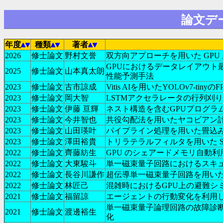
論文デ
年度
種類
著者
2026
修士論文
野村文誉
双方向アプローチを用いた GPU 上の大
GPUにおけるデータレイアウト
2025
修士論文
山本真太朗
性能予測手法
2023
修士論文
古市諒成
Vitis AIを用いたYOLOv7-tiny
2023
修士論文
岡大智
LSTMアクセラレータの行列刈
2023
修士論文
伊藤 亘輝
ネスト構造を含むGPUプログラ
2023
修士論文
今井智也
共役勾配法を用いたヤコビアン計
2023
修士論文
山田瑛叶
パイプライン処理を用いた畳込み
2023
修士論文
澤田裕貴
トリラテラルフィルタを用いた S
2022
修士論文
齊藤紡生
GPU のシェアードメモリ自動
2022
修士論文
大東駿斗
単一磁束量子回路におけるスキ
2022
修士論文
長谷川謙作
超伝導単一磁束量子回路を用い
2022
修士論文
林匠己
混雑時におけるGPU上の避難シ
2021
修士論文
福留諒
エージェントの行動変化を利用し
単一磁束量子論理回路の故障診
2021
修士論文
渡邊裕生
化